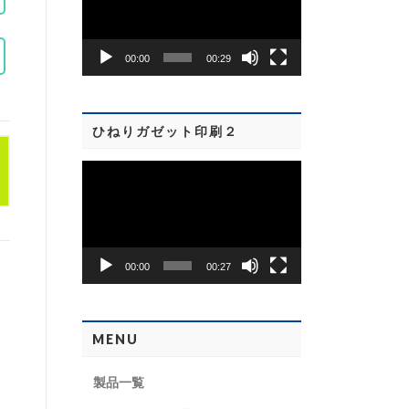
プ
レ
00:00
00:29
ー
ヤ
ー
ひねりガゼット印刷２
動
画
プ
レ
00:00
00:27
ー
ヤ
ー
MENU
製品一覧