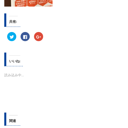
共有:
ク
F
ク
リ
a
リ
ッ
c
ッ
ク
e
ク
し
b
し
て
o
て
T
o
G
w
k
o
いいね:
i
で
o
t
共
g
t
有
l
e
す
e
読み込み中...
r
る
+
で
に
で
共
は
共
有
ク
有
(
リ
(
新
ッ
新
し
ク
し
い
し
い
ウ
て
ウ
ィ
く
ィ
ン
だ
ン
ド
さ
ド
ウ
い
ウ
関連
で
(
で
開
新
開