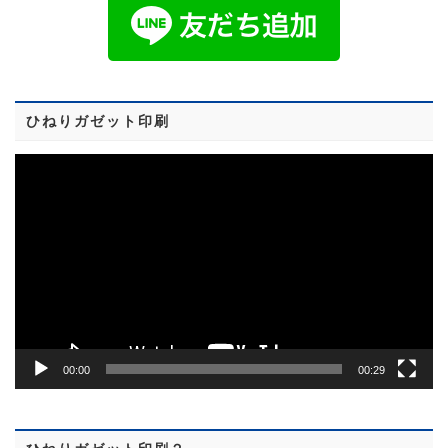
ひねりガゼット印刷
動
画
プ
レ
ー
ヤ
ー
00:00
00:29