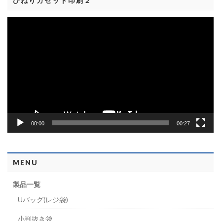
ひねりガゼット印刷２
動
画
プ
レ
ー
ヤ
ー
00:00
00:27
MENU
製品一覧
Uバッグ(レジ袋)
小判抜き袋