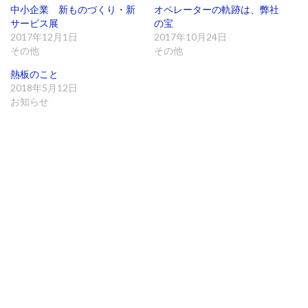
き
し
き
ま
い
ま
中小企業 新ものづくり・新
オペレーターの軌跡は、弊社
す
ウ
す
サービス展
の宝
)
ィ
)
ン
2017年12月1日
2017年10月24日
ド
ウ
その他
その他
で
開
熱板のこと
き
ま
2018年5月12日
す
)
お知らせ