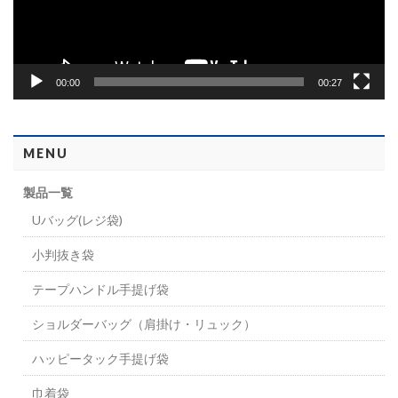
ヤ
ー
00:00
00:27
MENU
製品一覧
Uバッグ(レジ袋)
小判抜き袋
テープハンドル手提げ袋
ショルダーバッグ（肩掛け・リュック）
ハッピータック手提げ袋
巾着袋