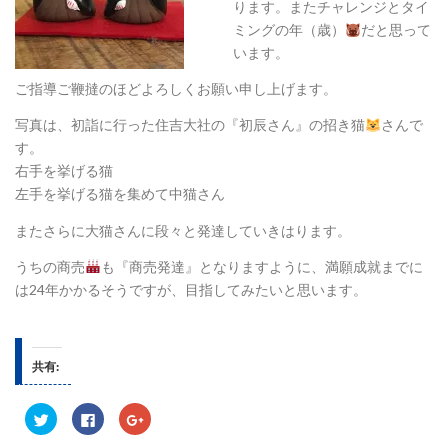
ります。またチャレンジとタイ
ミングの年（歳）
だと思って
います。
ご指導ご鞭撻のほどよろしくお願い申し上げます。
写真は、初詣に行った住吉大社の『初辰さん』の招き猫
さんで
す。
右手を挙げる猫
左手を挙げる猫を集めて中猫さん
またさらに大猫さんに段々と発達していきはります。
うちの商売
も『商売発達』となりますように、満願成就までに
は24年かかるそうですが、目指してみたいと思います。
共有:
ク
F
ク
リ
a
リ
ッ
c
ッ