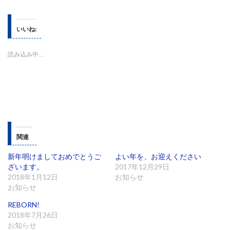
ク
e
ク
し
b
し
て
o
て
T
o
G
w
k
o
いいね:
i
で
o
t
共
g
t
有
l
e
す
e
読み込み中...
r
る
+
で
に
で
共
は
共
有
ク
有
(
リ
(
新
ッ
新
し
ク
し
い
し
い
ウ
て
ウ
ィ
く
ィ
ン
だ
ン
ド
さ
ド
ウ
い
ウ
関連
で
(
で
開
新
開
き
し
き
ま
い
ま
新年明けましておめでとうご
よい年を、お迎えください
す
ウ
す
ざいます。
2017年12月29日
)
ィ
)
ン
2018年1月12日
お知らせ
ド
ウ
お知らせ
で
開
REBORN!
き
ま
2018年7月26日
す
)
お知らせ