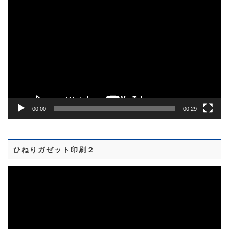
動
画
プ
レ
ー
ヤ
ー
00:00
00:29
ひねりガゼット印刷２
動
画
プ
レ
ー