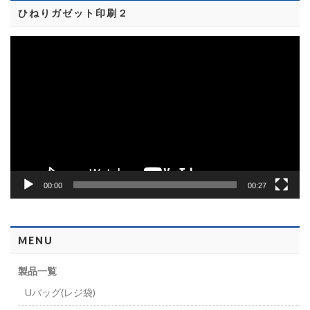
ひねりガゼット印刷２
動
画
プ
レ
ー
ヤ
ー
00:00
00:27
MENU
製品一覧
Uバッグ(レジ袋)