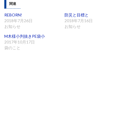
ウ
い
ウ
関連
で
(
で
開
新
開
き
し
き
ま
い
ま
REBORN!
防災と目標と
す
ウ
す
2018年7月26日
2018年7月16日
)
ィ
)
ン
お知らせ
お知らせ
ド
ウ
で
M木様小判抜きPE袋小
開
2017年10月17日
き
ま
袋のこと
す
)