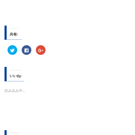
共有:
ク
F
ク
リ
a
リ
ッ
c
ッ
ク
e
ク
し
b
し
て
o
て
T
o
G
w
k
o
いいね:
i
で
o
t
共
g
t
有
l
e
す
e
読み込み中...
r
る
+
で
に
で
共
は
共
有
ク
有
(
リ
(
新
ッ
新
し
ク
し
い
し
い
ウ
て
ウ
ィ
く
ィ
ン
だ
ン
ド
さ
ド