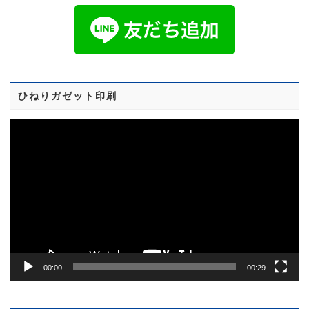
ひねりガゼット印刷
動
画
プ
レ
ー
ヤ
ー
00:00
00:29