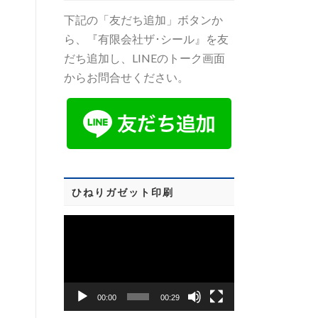
下記の「友だち追加」ボタンか
ら、『有限会社ザ･シール』を友
だち追加し、LINEのトーク画面
からお問合せください。
ひねりガゼット印刷
動
画
プ
レ
00:00
00:29
ー