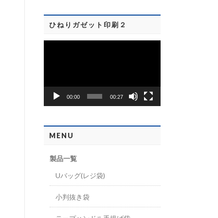
ヤ
ー
ひねりガゼット印刷２
動
画
プ
レ
00:00
00:27
ー
ヤ
ー
MENU
製品一覧
Uバッグ(レジ袋)
小判抜き袋