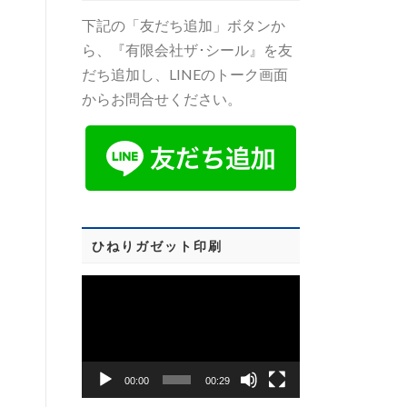
下記の「友だち追加」ボタンか
ら、『有限会社ザ･シール』を友
だち追加し、LINEのトーク画面
からお問合せください。
ひねりガゼット印刷
動
画
プ
レ
00:00
00:29
ー