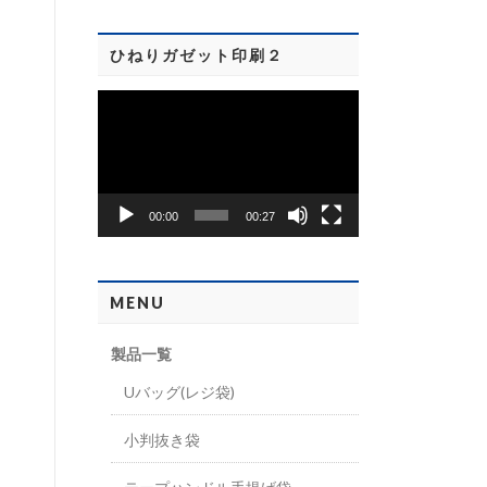
ヤ
ー
ひねりガゼット印刷２
動
画
プ
レ
00:00
00:27
ー
ヤ
ー
MENU
製品一覧
Uバッグ(レジ袋)
小判抜き袋