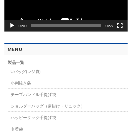
ー
00:00
00:27
MENU
製品一覧
Uバッグ(レジ袋)
小判抜き袋
テープハンドル手提げ袋
ショルダーバッグ（肩掛け・リュック）
ハッピータック手提げ袋
巾着袋