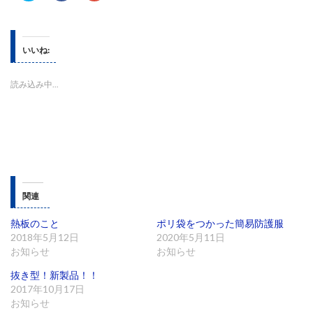
ッ
c
ッ
ク
e
ク
し
b
し
て
o
て
T
o
G
w
k
o
いいね:
i
で
o
t
共
g
t
有
l
e
す
e
読み込み中...
r
る
+
で
に
で
共
は
共
有
ク
有
(
リ
(
新
ッ
新
し
ク
し
い
し
い
ウ
て
ウ
ィ
く
ィ
ン
だ
ン
ド
さ
ド
ウ
い
ウ
関連
で
(
で
開
新
開
き
し
き
ま
い
ま
熱板のこと
ポリ袋をつかった簡易防護服
す
ウ
す
2018年5月12日
2020年5月11日
)
ィ
)
ン
お知らせ
お知らせ
ド
ウ
で
抜き型！新製品！！
開
2017年10月17日
き
ま
お知らせ
す