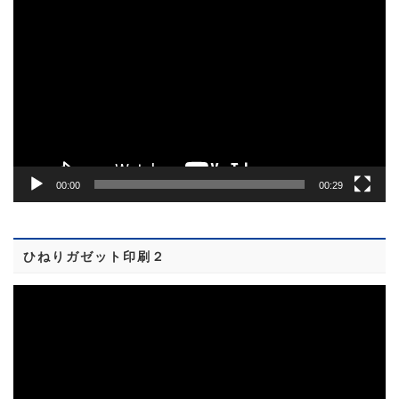
動
画
プ
レ
ー
ヤ
ー
00:00
00:29
ひねりガゼット印刷２
動
画
プ
レ
ー
ヤ