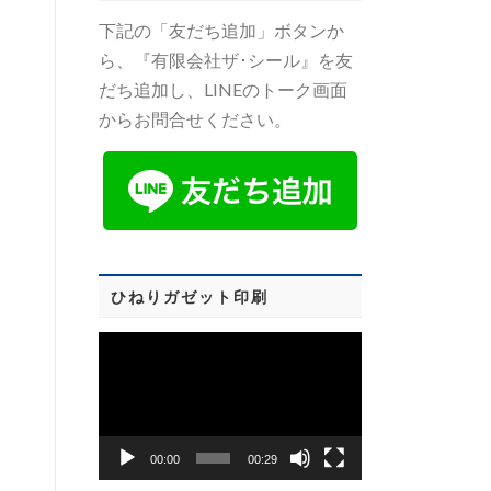
下記の「友だち追加」ボタンか
ら、『有限会社ザ･シール』を友
だち追加し、LINEのトーク画面
からお問合せください。
ひねりガゼット印刷
動
画
プ
レ
00:00
00:29
ー