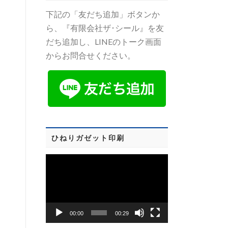
下記の「友だち追加」ボタンか
ら、『有限会社ザ･シール』を友
だち追加し、LINEのトーク画面
からお問合せください。
ひねりガゼット印刷
動
画
プ
レ
00:00
00:29
ー