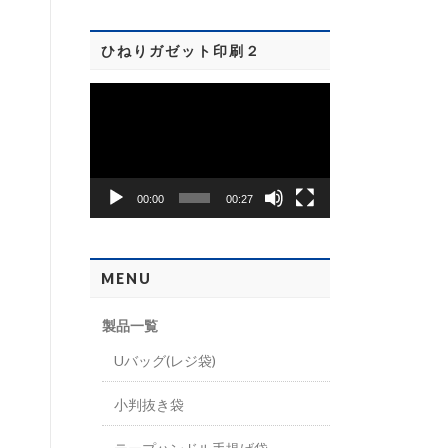
ヤ
ー
ひねりガゼット印刷２
動
画
プ
レ
00:00
00:27
ー
ヤ
ー
MENU
製品一覧
Uバッグ(レジ袋)
小判抜き袋