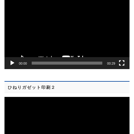
動
画
プ
レ
ー
ヤ
ー
00:00
00:29
ひねりガゼット印刷２
動
画
プ
レ
ー