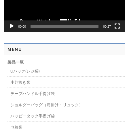
ヤ
ー
00:00
00:27
MENU
製品一覧
Uバッグ(レジ袋)
小判抜き袋
テープハンドル手提げ袋
ショルダーバッグ（肩掛け・リュック）
ハッピータック手提げ袋
巾着袋